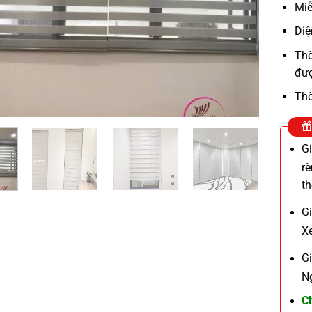
Miễ
Diệ
Thờ
đượ
Thờ
G
r
t
G
X
G
N
C