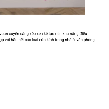
M CẦU VỒNG HÀN QUỐC
 voan xuyên sáng xếp xen kẽ tạo nên khả năng điều
ợp với hầu hết các loại cửa kính trong nhà ở, văn phòng