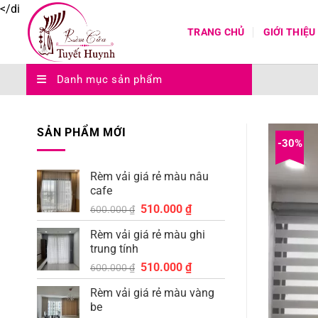
Bỏ
</di
qua
TRANG CHỦ
GIỚI THIỆU
nội
dung
Danh mục sản phẩm
SẢN PHẨM MỚI
-30%
Rèm vải giá rẻ màu nâu
cafe
Giá
Giá
510.000
₫
600.000
₫
gốc
hiện
Rèm vải giá rẻ màu ghi
là:
tại
trung tính
600.000 ₫.
là:
Giá
Giá
510.000
₫
510.000 ₫.
600.000
₫
gốc
hiện
Rèm vải giá rẻ màu vàng
là:
tại
be
600.000 ₫.
là: