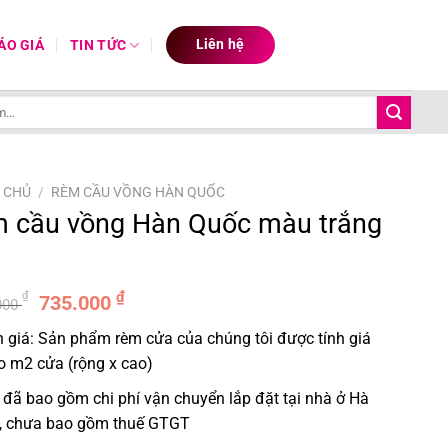
Liên hệ
ÁO GIÁ
TIN TỨC
 CHỦ
/
RÈM CẦU VỒNG HÀN QUỐC
 cầu vồng Hàn Quốc màu trắng
Giá
Giá
₫
₫
735.000
000
gốc
hiện
 giá: Sản phẩm rèm cửa của chúng tôi được tính giá
là:
tại
o m2 cửa (rộng x cao)
1.050.000 ₫.
là:
735.000 ₫.
 đã bao gồm chi phí vận chuyển lắp đặt tại nhà ở Hà
, chưa bao gồm thuế GTGT