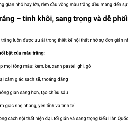
ng gian nhỏ hay lớn, rèm cầu vồng màu trắng đều mang đến sự h
rắng – tinh khôi, sang trọng và dễ phối
rắng luôn được ưu ái trong thiết kế nội thất nhờ sự đơn giản 
ổi bật của màu trắng:
p mọi tông màu: kem, be, xanh pastel, ghi, gỗ
ại cảm giác sạch sẽ, thoáng đãng
ông gian sáng hơn, tạo chiều sâu
m giác nhẹ nhàng, yên tĩnh và tinh tế
ong cách nội thất hiện đại, tối giản và sang trọng kiểu Hàn Quố