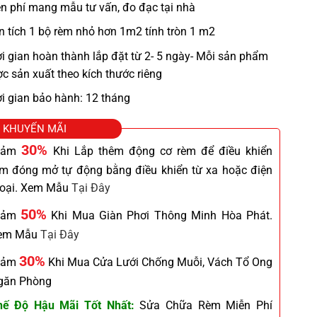
n phí mang mẫu tư vấn, đo đạc tại nhà
n tích 1 bộ rèm nhỏ hơn 1m2 tính tròn 1 m2
i gian hoàn thành lắp đặt từ 2- 5 ngày- Mỗi sản phẩm
c sản xuất theo kích thước riêng
i gian bảo hành: 12 tháng
KHUYẾN MÃI
30%
iảm
Khi Lắp thêm động cơ rèm để điều khiển
èm đóng mở tự động bằng điều khiển từ xa hoặc điện
hoại. Xem Mẫu
Tại Đây
50%
iảm
Khi Mua Giàn Phơi Thông Minh Hòa Phát.
em Mẫu
Tại Đây
30%
iảm
Khi Mua Cửa Lưới Chống Muỗi, Vách Tổ Ong
găn Phòng
hế Độ Hậu Mãi Tốt Nhất:
Sửa Chữa Rèm Miễn Phí