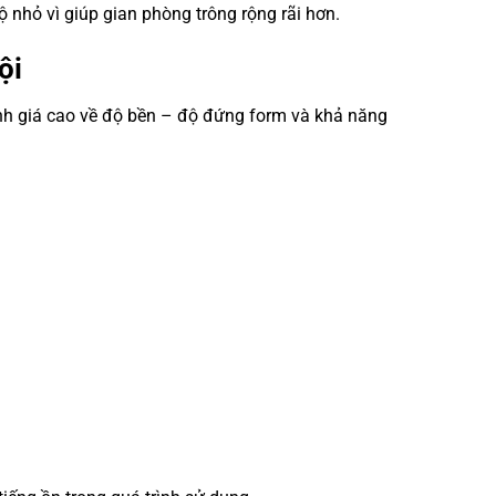
nhỏ vì giúp gian phòng trông rộng rãi hơn.
rội
RÈM CẦU VỒNG HÀN QUỐC
nh giá cao về độ bền – độ đứng form và khả năng