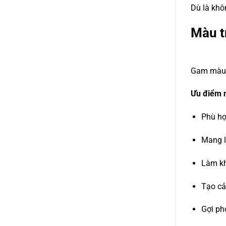
Dù là khô
Màu t
QUỐC
Gam màu t
Ưu điểm n
Phù hợ
Mang l
Làm kh
Tạo cả
Gợi ph