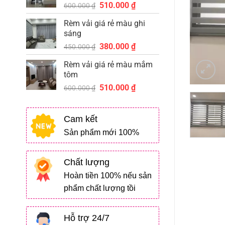
Giá
Giá
510.000
₫
510.000 ₫.
600.000
₫
gốc
hiện
Rèm vải giá rẻ màu ghi
là:
tại
sáng
600.000 ₫.
là:
Giá
Giá
380.000
₫
510.000 ₫.
450.000
₫
gốc
hiện
Rèm vải giá rẻ màu mắm
là:
tại
tôm
450.000 ₫.
là:
Giá
Giá
510.000
₫
380.000 ₫.
600.000
₫
gốc
hiện
là:
tại
Cam kết
600.000 ₫.
là:
510.000 ₫.
Sản phẩm mới 100%
Chất lượng
Hoàn tiền 100% nếu sản
phẩm chất lượng tồi
Hỗ trợ 24/7