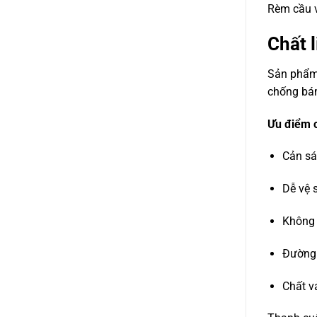
Rèm cầu v
Chất 
Sản phẩm
chống bá
Ưu điểm c
Cản sá
Dễ vệ s
Không 
Đường 
Chất v