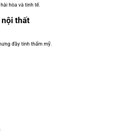
ài hòa và tinh tế.
 nội thất
RÈM CẦU VỒNG HÀN
nhưng đầy tính thẩm mỹ.
c