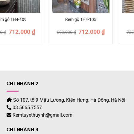
m gỗ TH4-109
Rèm gỗ TH4-105
Giá
Giá
Giá
Giá
712.000
₫
712.000
₫
00
₫
890.000
₫
725
gốc
hiện
gốc
hiện
là:
tại
là:
tại
890.000 ₫.
là:
890.000 ₫.
là:
712.000 ₫.
712.000 ₫.
CHI NHÁNH 2
Số 107, tổ 9 Mậu Lương, Kiến Hưng, Hà Đông, Hà Nội
03.5665.7557
Remtuyethuynh@gmail.com
CHI NHÁNH 4