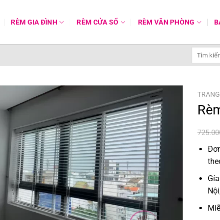
RÈM GIA ĐÌNH
RÈM CỬA SỔ
RÈM VĂN PHÒNG
B
Tìm
kiếm:
TRANG
Rèm
725.0
Đơn
the
Gía
Nội
Miễ