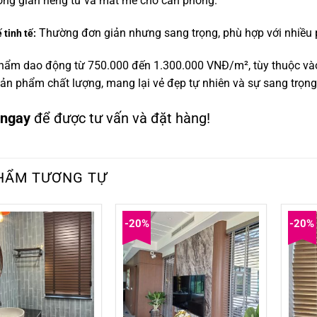
ông gian riêng tư và mát mẻ cho căn phòng.
Thường đơn giản nhưng sang trọng, phù hợp với nhiều p
 tinh tế:
hẩm dao động từ 750.000 đến 1.300.000 VNĐ/m², tùy thuộc vào 
ản phẩm chất lượng, mang lại vẻ đẹp tự nhiên và sự sang trọn
 ngay
để được tư vấn và đặt hàng!
HẨM TƯƠNG TỰ
-20%
-20%