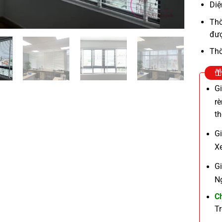
Diệ
Thờ
đượ
Thờ
G
r
t
G
X
G
N
C
T