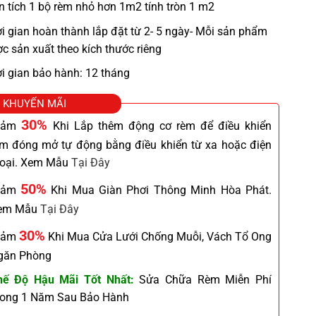
n tích 1 bộ rèm nhỏ hơn 1m2 tính tròn 1 m2
i gian hoàn thành lắp đặt từ 2- 5 ngày- Mỗi sản phẩm
c sản xuất theo kích thước riêng
i gian bảo hành: 12 tháng
KHUYẾN MÃI
30%
iảm
Khi Lắp thêm động cơ rèm để điều khiển
èm đóng mở tự động bằng điều khiển từ xa hoặc điện
hoại. Xem Mẫu
Tại Đây
50%
iảm
Khi Mua Giàn Phơi Thông Minh Hòa Phát.
em Mẫu
Tại Đây
30%
iảm
Khi Mua Cửa Lưới Chống Muỗi, Vách Tổ Ong
găn Phòng
hế Độ Hậu Mãi Tốt Nhất:
Sửa Chữa Rèm Miễn Phí
rong 1 Năm Sau Bảo Hành