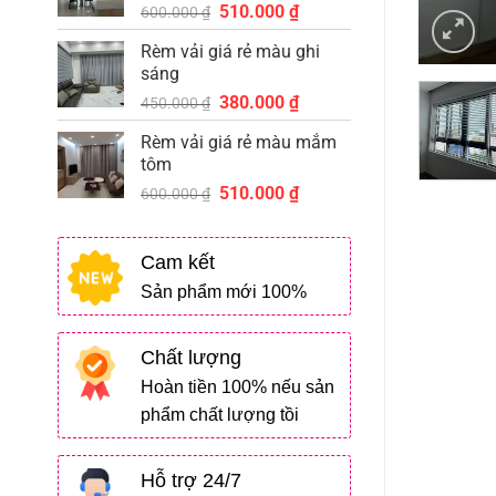
Giá
Giá
510.000
₫
510.000 ₫.
600.000
₫
gốc
hiện
Rèm vải giá rẻ màu ghi
là:
tại
sáng
600.000 ₫.
là:
Giá
Giá
380.000
₫
510.000 ₫.
450.000
₫
gốc
hiện
Rèm vải giá rẻ màu mắm
là:
tại
tôm
450.000 ₫.
là:
Giá
Giá
510.000
₫
380.000 ₫.
600.000
₫
gốc
hiện
là:
tại
Cam kết
600.000 ₫.
là:
510.000 ₫.
Sản phẩm mới 100%
Chất lượng
Hoàn tiền 100% nếu sản
phẩm chất lượng tồi
Hỗ trợ 24/7