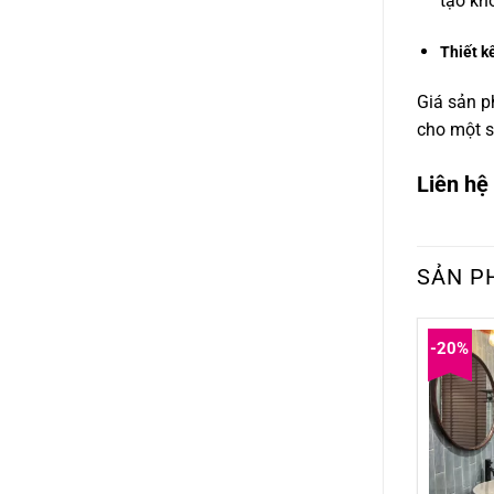
tạo kh
Thiết kế
Giá sản p
cho một s
Liên hệ
SẢN P
-20%
-20%