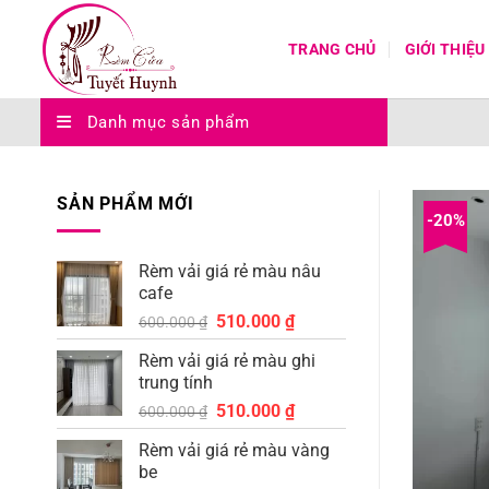
Bỏ
qua
TRANG CHỦ
GIỚI THIỆU
nội
dung
Danh mục sản phẩm
SẢN PHẨM MỚI
-20%
Rèm vải giá rẻ màu nâu
cafe
Giá
Giá
510.000
₫
600.000
₫
gốc
hiện
Rèm vải giá rẻ màu ghi
là:
tại
trung tính
600.000 ₫.
là:
Giá
Giá
510.000
₫
510.000 ₫.
600.000
₫
gốc
hiện
Rèm vải giá rẻ màu vàng
là:
tại
be
600.000 ₫.
là: