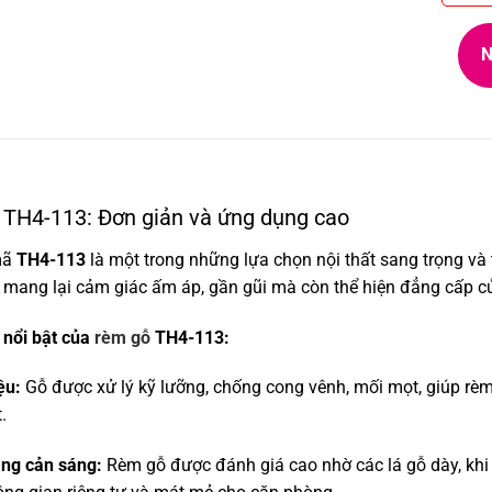
N
TH4-113: Đơn giản và ứng dụng cao
ã
TH4-113
là một trong những lựa chọn nội thất sang trọng và 
 mang lại cảm giác ấm áp, gần gũi mà còn thể hiện đẳng cấp củ
 nổi bật của
rèm gỗ
TH4-113:
ệu:
Gỗ được xử lý kỹ lưỡng, chống cong vênh, mối mọt, giúp rèm b
.
ng cản sáng:
Rèm gỗ được đánh giá cao nhờ các lá gỗ dày, khi