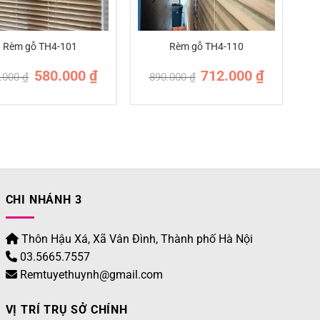
Rèm gỗ TH4-101
Rèm gỗ TH4-110
Giá
Giá
Giá
Giá
580.000
₫
712.000
₫
.000
₫
890.000
₫
gốc
hiện
gốc
hiện
là:
tại
là:
tại
725.000 ₫.
là:
890.000 ₫.
là:
580.000 ₫.
712.000 ₫.
CHI NHÁNH 3
Thôn Hậu Xá, Xã Vân Đình, Thành phố Hà Nội
03.5665.7557
Remtuyethuynh@gmail.com
VỊ TRÍ TRỤ SỞ CHÍNH