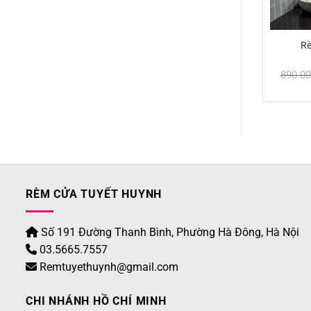
gỗ TH4-102
Rèm gỗ TH4-100
Rè
Giá
Giá
Giá
Giá
588.000
₫
1.040.000
₫
₫
1.300.000
₫
890.0
gốc
hiện
gốc
hiện
là:
tại
là:
tại
735.000 ₫.
là:
1.300.000 ₫.
là:
588.000 ₫.
1.040.000 ₫.
RÈM CỬA TUYẾT HUYNH
Số 191 Đường Thanh Bình, Phường Hà Đông, Hà Nội
03.5665.7557
Remtuyethuynh@gmail.com
CHI NHÁNH HỒ CHÍ MINH