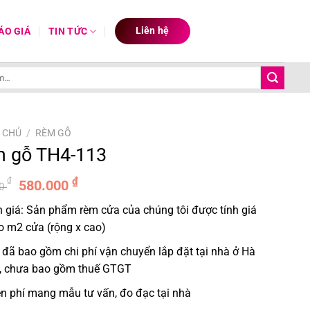
Liên hệ
ÁO GIÁ
TIN TỨC
 CHỦ
/
RÈM GỖ
 gỗ TH4-113
Giá
Giá
₫
₫
580.000
00
gốc
hiện
 giá: Sản phẩm rèm cửa của chúng tôi được tính giá
là:
tại
o m2 cửa (rộng x cao)
725.000 ₫.
là:
580.000 ₫.
 đã bao gồm chi phí vận chuyển lắp đặt tại nhà ở Hà
, chưa bao gồm thuế GTGT
n phí mang mẫu tư vấn, đo đạc tại nhà