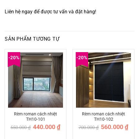
Liên hệ ngay để được tư vấn và đặt hàng!
SẢN PHẨM TƯƠNG TỰ
-20%
-20%
Rèm roman cách nhiệt
Rèm roman cách nhiệt
TH10-101
TH10-102
Giá
Giá
Giá
Giá
440.000
₫
560.000
₫
550.000
₫
700.000
₫
gốc
hiện
gốc
hiện
là:
tại
là:
tại
550.000 ₫.
là:
700.000 ₫.
là: