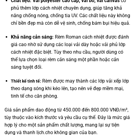
Chất liệu: Vải polyester cao cấp, vải bố, vải canvas
có
phủ thêm lớp cách nhiệt chuyên dụng, giúp tăng khả
năng chống nóng, chống tia UV. Các chất liệu này không
chỉ bền đẹp mà còn dễ vệ sinh, chống bám bụi hiệu quả.
Khả năng cản sáng:
Rèm Roman cách nhiệt được đánh
giá cao nhờ sử dụng các loại vải dày hoặc vải phủ lớp
cách nhiệt đặc biệt. Tùy theo nhu cầu, người dùng có
thể lựa chọn loại rèm cản sáng một phần hoặc cản
sáng tuyệt đối.
Rèm được may thành các lớp vải xếp lớp
Thiết kế tinh tế:
theo dạng sóng khi kéo lên, tạo nên vẻ đẹp mềm mại,
tinh tế cho căn phòng.
Giá sản phẩm dao động từ 450.000 đến 800.000 VNĐ/m²,
tùy thuộc vào kích thước và yêu cầu cụ thể.
Đây là mức giá
hợp lý cho một sản phẩm chất lượng, mang lại sự tiện
dụng và thanh lịch.cho không gian của bạn.