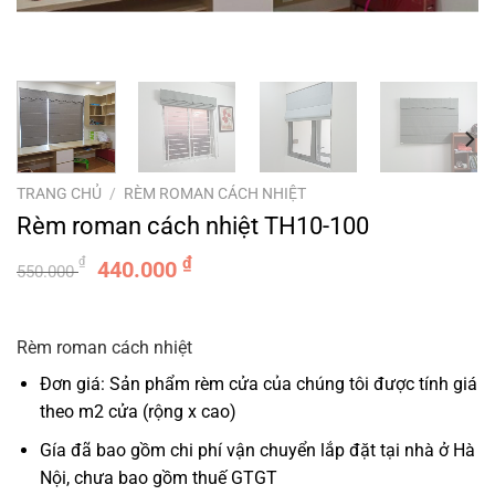
TRANG CHỦ
/
RÈM ROMAN CÁCH NHIỆT
Rèm roman cách nhiệt TH10-100
Giá
Giá
₫
₫
440.000
550.000
gốc
hiện
là:
tại
550.000 ₫.
là:
Rèm roman cách nhiệt
440.000 ₫.
Đơn giá: Sản phẩm rèm cửa của chúng tôi được tính giá
theo m2 cửa (rộng x cao)
Gía đã bao gồm chi phí vận chuyển lắp đặt tại nhà ở Hà
Nội, chưa bao gồm thuế GTGT