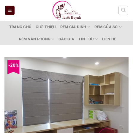
Bỏ
qua
nội
dung
TRANG CHỦ
GIỚI THIỆU
RÈM GIA ĐÌNH
RÈM CỬA SỔ
RÈM VĂN PHÒNG
BÁO GIÁ
TIN TỨC
LIÊN HỆ
-20%