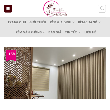
Bỏ
qua
nội
dung
TRANG CHỦ
GIỚI THIỆU
RÈM GIA ĐÌNH
RÈM CỬA SỔ
RÈM VĂN PHÒNG
BÁO GIÁ
TIN TỨC
LIÊN HỆ
-15%