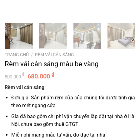
TRANG CHỦ
/
RÈM VẢI CẢN SÁNG
Rèm vải cản sáng màu be vàng
Giá
Giá
₫
₫
680.000
800.000
gốc
hiện
Rèm vải cản sáng
là:
tại
800.000 ₫.
là:
Đơn giá: Sản phẩm rèm cửa của chúng tôi được tính giá
680.000 ₫.
theo mét ngang cửa
Gía đã bao gồm chi phí vận chuyển lắp đặt tại nhà ở Hà
Nội, chưa bao gồm thuế GTGT
Miễn phí mang mẫu tư vấn, đo đạc tại nhà