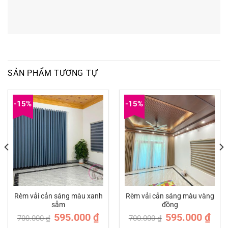
SẢN PHẨM TƯƠNG TỰ
-15%
-15%
Rèm vải cản sáng màu xanh
Rèm vải cản sáng màu vàng
sẫm
đồng
Giá
Giá
Giá
Giá
595.000
₫
595.000
₫
700.000
₫
700.000
₫
n
gốc
hiện
gốc
hiện
là:
tại
là:
tại