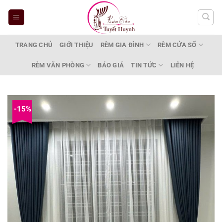
Bỏ
qua
nội
dung
TRANG CHỦ
GIỚI THIỆU
RÈM GIA ĐÌNH
RÈM CỬA SỔ
RÈM VĂN PHÒNG
BÁO GIÁ
TIN TỨC
LIÊN HỆ
-15%