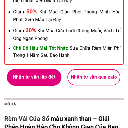
điện thoại. Xem Mẫu
Tại Đây
50%
Giảm
Khi Mua Giàn Phơi Thông Minh Hòa
Phát. Xem Mẫu
Tại Đây
30%
Giảm
Khi Mua Cửa Lưới Chống Muỗi, Vách Tổ
Ong Ngăn Phòng
Chế Độ Hậu Mãi Tốt Nhất:
Sửa Chữa Rèm Miễn Phí
Trong 1 Năm Sau Bảo Hành
Nhận tư vấn lắp đặt
Nhận tư vấn qua zalo
MÔ TẢ
Rèm Vải Cửa Sổ
màu xanh than – Giải
Pháp Hoàn Hảo Cho Không Gian Của Bạn