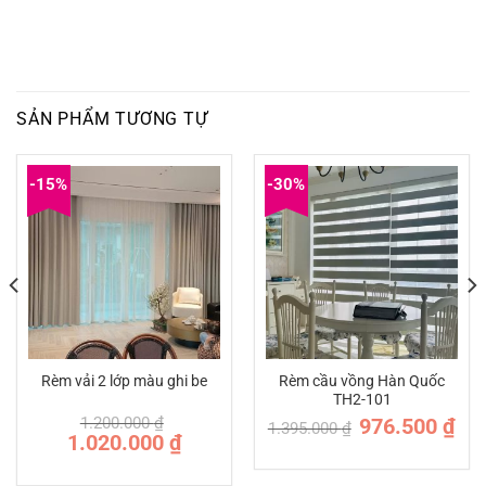
SẢN PHẨM TƯƠNG TỰ
-15%
-30%
Rèm cầu vồng Hàn Quốc
Rèm vải 2 lớp màu ghi be
TH2-101
Giá
Giá
1.200.000
₫
976.500
₫
1.395.000
₫
n
gốc
hiện
Giá
Giá
1.020.000
₫
là:
tại
gốc
hiện
1.395.000 ₫.
là:
là:
tại
.500 ₫.
976.
1.200.000 ₫.
là: