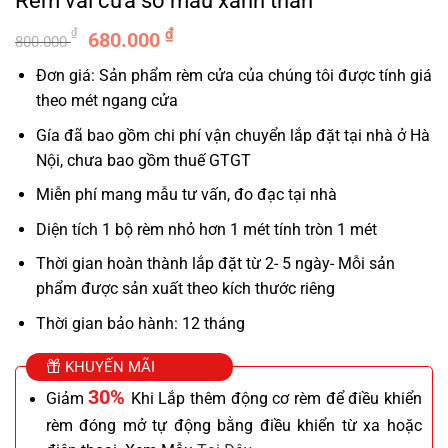
Rèm vải cửa sổ màu xanh than
Giá
Giá
₫
₫
680.000
800.000
gốc
hiện
Đơn giá: Sản phẩm rèm cửa của chúng tôi được tính giá
là:
tại
theo mét ngang cửa
800.000 ₫.
là:
680.000 ₫.
Gía đã bao gồm chi phí vận chuyển lắp đặt tại nhà ở Hà
Nội, chưa bao gồm thuế GTGT
Miễn phí mang mẫu tư vấn, đo đạc tại nhà
Diện tích 1 bộ rèm nhỏ hơn 1 mét tính tròn 1 mét
Thời gian hoàn thành lắp đặt từ 2- 5 ngày- Mỗi sản
phẩm được sản xuất theo kích thước riêng
Thời gian bảo hành: 12 tháng
KHUYẾN MÃI
30%
Giảm
Khi Lắp thêm động cơ rèm để điều khiển
rèm đóng mở tự động bằng điều khiển từ xa hoặc