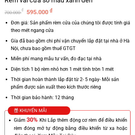
Rèm vải cửa sổ màu xanh đen
Giá
Giá
₫
₫
595.000
700.000
gốc
hiện
Đơn giá: Sản phẩm rèm cửa của chúng tôi được tính giá
là:
tại
theo mét ngang cửa
700.000 ₫.
là:
595.000 ₫.
Gía đã bao gồm chi phí vận chuyển lắp đặt tại nhà ở Hà
Nội, chưa bao gồm thuế GTGT
Miễn phí mang mẫu tư vấn, đo đạc tại nhà
Diện tích 1 bộ rèm nhỏ hơn 1 mét tính tròn 1 mét
Thời gian hoàn thành lắp đặt từ 2- 5 ngày- Mỗi sản
phẩm được sản xuất theo kích thước riêng
Thời gian bảo hành: 12 tháng
KHUYẾN MÃI
30%
Giảm
Khi Lắp thêm động cơ rèm để điều khiển
rèm đóng mở tự động bằng điều khiển từ xa hoặc