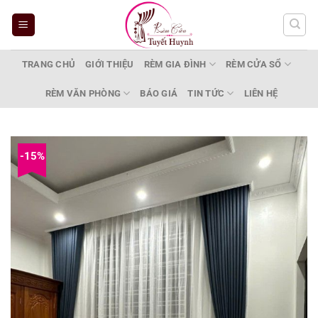
Bỏ
qua
nội
dung
TRANG CHỦ
GIỚI THIỆU
RÈM GIA ĐÌNH
RÈM CỬA SỔ
RÈM VĂN PHÒNG
BÁO GIÁ
TIN TỨC
LIÊN HỆ
-15%