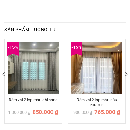
SẢN PHẨM TƯƠNG TỰ
-15%
-15%
Rèm vải 2 lớp màu nâu
Rèm vải 2 lớp màu ghi sáng
caramel
Giá
Giá
Giá
Giá
850.000
₫
765.000
₫
1.000.000
₫
900.000
₫
n
gốc
hiện
gốc
hiện
là:
tại
là:
tại
1.000.000 ₫.
là:
900.000 ₫.
là:
.000 ₫.
850.000 ₫.
765.0