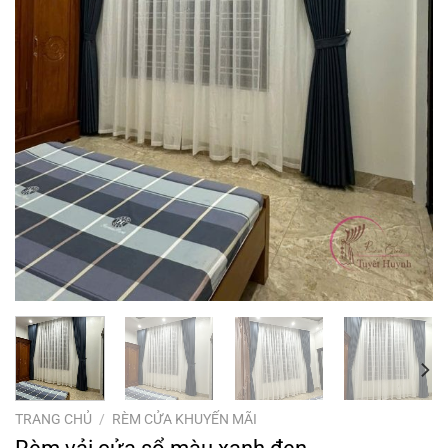
TRANG CHỦ
/
RÈM CỬA KHUYẾN MÃI