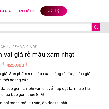
Liên hệ
ÁO GIÁ
TIN TỨC
 CHỦ
/
RÈM VẢI GIÁ RẺ
 vải giá rẻ màu xám nhạt
Giá
Giá
₫
₫
425.000
00
gốc
hiện
 giá: Sản phẩm rèm cửa của chúng tôi được tính giá
là:
tại
o mét ngang cửa
500.000 ₫.
là:
425.000 ₫.
 đã bao gồm chi phí vận chuyển lắp đặt tại nhà ở Hà
, chưa bao gồm thuế GTGT
n phí mang mẫu tư vấn, đo đạc tại nhà