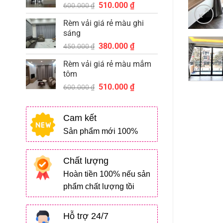
Giá
Giá
510.000
₫
510.000 ₫.
600.000
₫
gốc
hiện
Rèm vải giá rẻ màu ghi
là:
tại
sáng
600.000 ₫.
là:
Giá
Giá
380.000
₫
510.000 ₫.
450.000
₫
gốc
hiện
Rèm vải giá rẻ màu mắm
là:
tại
tôm
450.000 ₫.
là:
Giá
Giá
510.000
₫
380.000 ₫.
600.000
₫
gốc
hiện
là:
tại
Cam kết
600.000 ₫.
là:
510.000 ₫.
Sản phẩm mới 100%
Chất lượng
Hoàn tiền 100% nếu sản
phẩm chất lượng tồi
Hỗ trợ 24/7