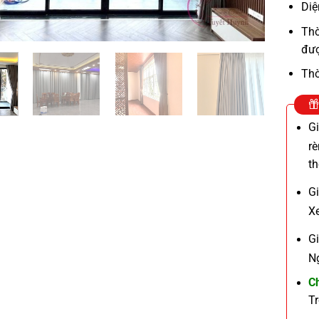
Diệ
Thờ
đượ
Thờ
G
r
t
G
X
G
N
C
T