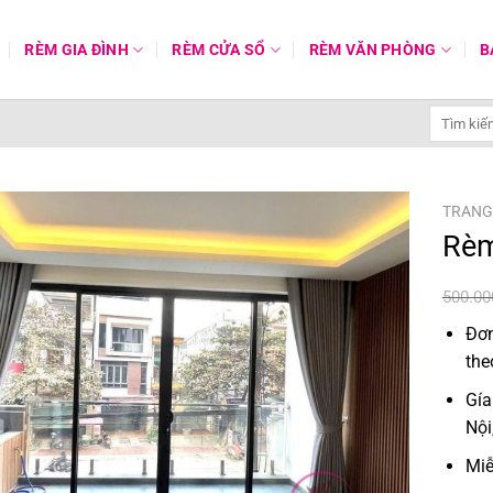
RÈM GIA ĐÌNH
RÈM CỬA SỔ
RÈM VĂN PHÒNG
B
Tìm
kiếm:
TRANG
Rèm
500.0
Đơn
the
Gía
Nội
Miễ