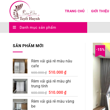
Bỏ
qua
TRANG CHỦ
GIỚI THIỆU
nội
dung
Danh mục sản phẩm
SẢN PHẨM MỚI
-15%
Rèm vải giá rẻ màu nâu
cafe
Giá
Giá
510.000
₫
600.000
₫
gốc
hiện
Rèm vải giá rẻ màu ghi
là:
tại
trung tính
600.000 ₫.
là:
Giá
Giá
510.000
₫
510.000 ₫.
600.000
₫
gốc
hiện
Rèm vải giá rẻ màu vàng
là:
tại
be
600.000 ₫.
là: