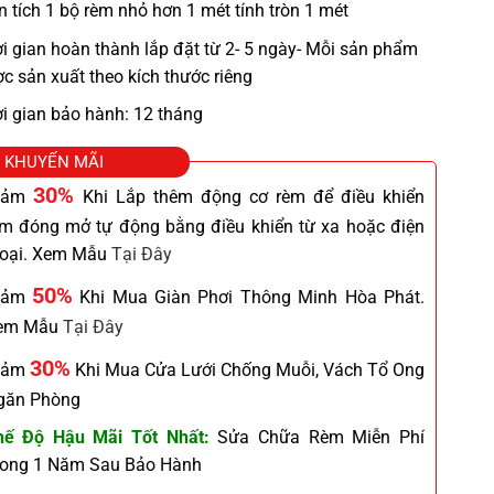
n tích 1 bộ rèm nhỏ hơn 1 mét tính tròn 1 mét
i gian hoàn thành lắp đặt từ 2- 5 ngày- Mỗi sản phẩm
c sản xuất theo kích thước riêng
i gian bảo hành: 12 tháng
KHUYẾN MÃI
30%
iảm
Khi Lắp thêm động cơ rèm để điều khiển
èm đóng mở tự động bằng điều khiển từ xa hoặc điện
hoại. Xem Mẫu
Tại Đây
50%
iảm
Khi Mua Giàn Phơi Thông Minh Hòa Phát.
em Mẫu
Tại Đây
30%
iảm
Khi Mua Cửa Lưới Chống Muỗi, Vách Tổ Ong
găn Phòng
hế Độ Hậu Mãi Tốt Nhất:
Sửa Chữa Rèm Miễn Phí
rong 1 Năm Sau Bảo Hành