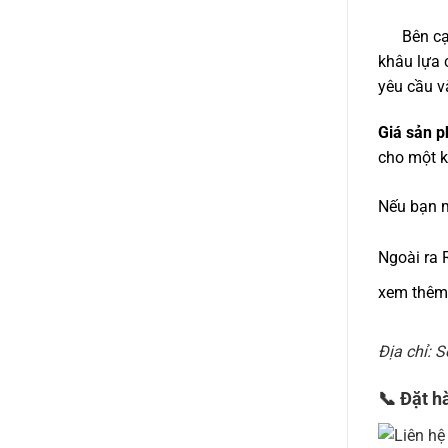
Bên cạnh 
khâu lựa 
yêu cầu v
Giá sản 
cho một k
Nếu bạn m
Ngoài ra 
xem thê
Địa chỉ: 
📞
Đặt h