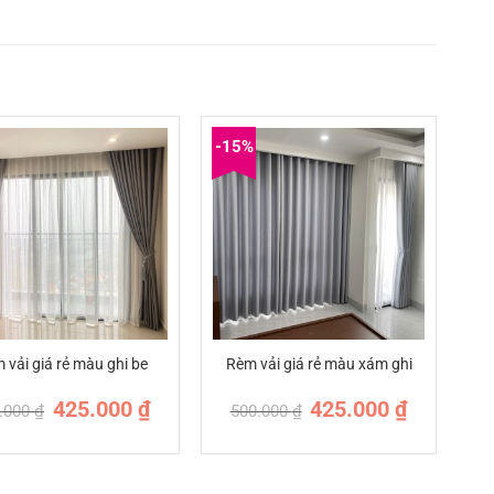
-15%
 vải giá rẻ màu ghi be
Rèm vải giá rẻ màu xám ghi
Giá
Giá
Giá
Giá
425.000
₫
425.000
₫
.000
₫
500.000
₫
gốc
hiện
gốc
hiện
là:
tại
là:
tại
500.000 ₫.
là:
500.000 ₫.
là:
425.000 ₫.
425.000 ₫.