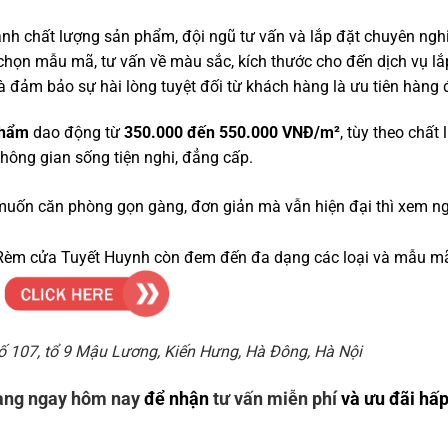
chất lượng sản phẩm, đội ngũ tư vấn và lắp đặt chuyên nghiệ
chọn mẫu mã, tư vấn về màu sắc, kích thước cho đến dịch vụ lắ
à đảm bảo sự hài lòng tuyệt đối từ khách hàng là ưu tiên hàng 
phẩm
dao động từ
350.000 đến 550.000 VNĐ/m²
, tùy theo chất
hông gian sống tiện nghi, đẳng cấp.
uốn căn phòng gọn gàng, đơn giản mà vẫn hiện đại thì xem 
Rèm cửa Tuyết Huynh còn đem đến đa dạng các loại và mẫu m
m
Số 107, tổ 9 Mậu Lương, Kiến Hưng, Hà Đông, Hà Nội
àng ngay hôm nay
để nhận
tư vấn miễn phí
và ưu đãi hấ