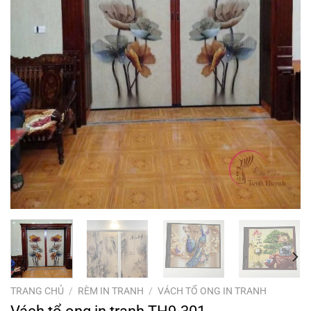
TRANG CHỦ
/
RÈM IN TRANH
/
VÁCH TỔ ONG IN TRANH