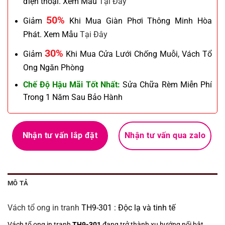
điện thoại. Xem Mẫu
Tại Đây
50%
Giảm
Khi Mua Giàn Phơi Thông Minh Hòa
Phát. Xem Mẫu
Tại Đây
30%
Giảm
Khi Mua Cửa Lưới Chống Muỗi, Vách Tổ
Ong Ngăn Phòng
Chế Độ Hậu Mãi Tốt Nhất:
Sửa Chữa Rèm Miễn Phí
Trong 1 Năm Sau Bảo Hành
Nhận tư vấn lắp đặt
Nhận tư vấn qua zalo
MÔ TẢ
Vách tổ ong in tranh
TH9-301 : Độc lạ và tinh tế
Vách tổ ong in tranh
TH9-301
đang trở thành xu hướng nổi bật