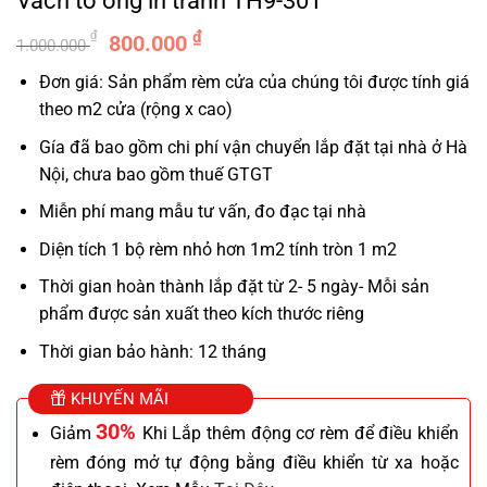
Vách tổ ong in tranh TH9-301
Giá
Giá
₫
₫
800.000
1.000.000
gốc
hiện
Đơn giá: Sản phẩm rèm cửa của chúng tôi được tính giá
là:
tại
theo m2 cửa (rộng x cao)
1.000.000 ₫.
là:
800.000 ₫.
Gía đã bao gồm chi phí vận chuyển lắp đặt tại nhà ở Hà
Nội, chưa bao gồm thuế GTGT
Miễn phí mang mẫu tư vấn, đo đạc tại nhà
Diện tích 1 bộ rèm nhỏ hơn 1m2 tính tròn 1 m2
Thời gian hoàn thành lắp đặt từ 2- 5 ngày- Mỗi sản
phẩm được sản xuất theo kích thước riêng
Thời gian bảo hành: 12 tháng
KHUYẾN MÃI
30%
Giảm
Khi Lắp thêm động cơ rèm để điều khiển
rèm đóng mở tự động bằng điều khiển từ xa hoặc