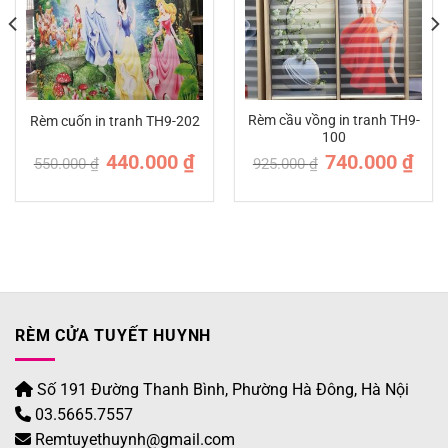
Rèm cầu vồng in tranh TH9-
Rèm cuốn in tranh TH9-202
100
Giá
Giá
Giá
Giá
440.000
₫
740.000
₫
550.000
₫
925.000
₫
n
gốc
hiện
gốc
hiện
là:
tại
là:
tại
550.000 ₫.
là:
925.000 ₫.
là:
.000 ₫.
440.000 ₫.
740.0
RÈM CỬA TUYẾT HUYNH
Số 191 Đường Thanh Bình, Phường Hà Đông, Hà Nội
03.5665.7557
Remtuyethuynh@gmail.com