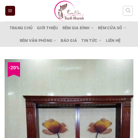
Bỏ
qua
nội
dung
TRANG CHỦ
GIỚI THIỆU
RÈM GIA ĐÌNH
RÈM CỬA SỔ
RÈM VĂN PHÒNG
BÁO GIÁ
TIN TỨC
LIÊN HỆ
-20%