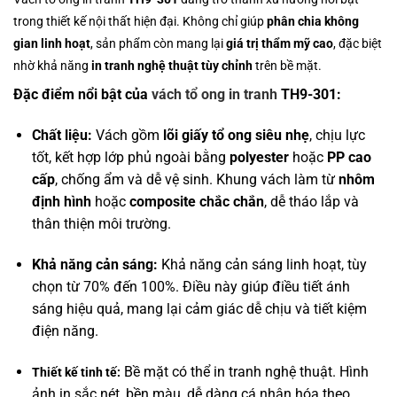
trong thiết kế nội thất hiện đại. Không chỉ giúp
phân chia không
gian linh hoạt
, sản phẩm còn mang lại
giá trị thẩm mỹ cao
, đặc biệt
nhờ khả năng
in tranh nghệ thuật tùy chỉnh
trên bề mặt.
Đặc điểm nổi bật của
vách tổ ong in tranh
TH9-301:
Chất liệu:
Vách gồm
lõi giấy tổ ong siêu nhẹ
, chịu lực
tốt, kết hợp lớp phủ ngoài bằng
polyester
hoặc
PP cao
cấp
, chống ẩm và dễ vệ sinh. Khung vách làm từ
nhôm
định hình
hoặc
composite chắc chắn
, dễ tháo lắp và
thân thiện môi trường.
Khả năng cản sáng:
Khả năng cản sáng linh hoạt, tùy
chọn từ 70% đến 100%. Điều này giúp điều tiết ánh
sáng hiệu quả, mang lại cảm giác dễ chịu và tiết kiệm
điện năng.
Bề mặt có thể in tranh nghệ thuật. Hình
Thiết kế tinh tế:
ảnh in sắc nét, bền màu, dễ dàng cá nhân hóa theo