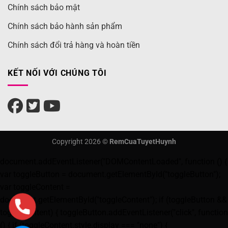
Chính sách bảo mật
Chính sách bảo hành sản phẩm
Chính sách đổi trả hàng và hoàn tiền
KẾT NỐI VỚI CHÚNG TÔI
Copyright 2026 ©
RemCuaTuyetHuynh
document.addEventListener("DOMContentLoaded", function () {
var toggleButton = document.getElementById("toggleButton");
var toggleContent =
document.getElementById("toggleContent"); if (toggleButton &&
toggleContent) { toggleButton.addEventListener("click", function
() { if (toggleContent.style.display === "none") {