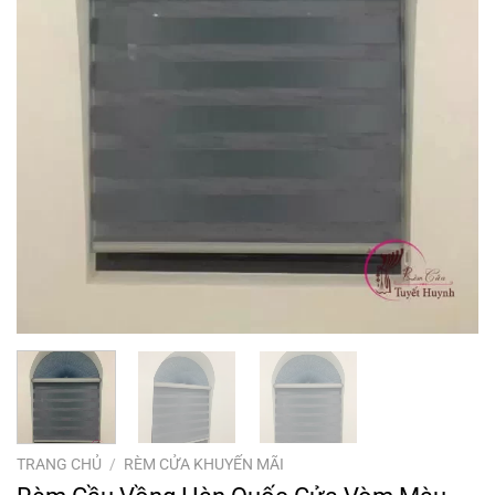
TRANG CHỦ
/
RÈM CỬA KHUYẾN MÃI