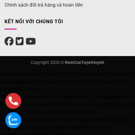
Chính sách đổi trả hàng và hoàn tiền
KẾT NỐI VỚI CHÚNG TÔI
Copyright 2026 ©
RemCuaTuyetHuynh
document.addEventListener("DOMContentLoaded", function () {
var toggleButton = document.getElementById("toggleButton");
var toggleContent =
document.getElementById("toggleContent"); if (toggleButton &&
toggleContent) { toggleButton.addEventListener("click", function
() { if (toggleContent.style.display === "none") {
toggleContent.style.display = "block"; toggleButton.innerText =
"Ẩn bớt"; } else { toggleContent.style.display = "none";
toggleButton.innerText = "Xem thêm"; } }); } });