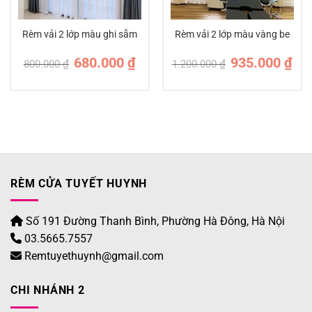
Rèm vải 2 lớp màu ghi sẫm
Rèm vải 2 lớp màu vàng be
Giá
Giá
Giá
Giá
680.000
₫
935.000
₫
800.000
₫
1.200.000
₫
n
gốc
hiện
gốc
hiện
là:
tại
là:
tại
800.000 ₫.
là:
1.200.000 ₫.
là:
.000 ₫.
680.000 ₫.
935.
RÈM CỬA TUYẾT HUYNH
Số 191 Đường Thanh Bình, Phường Hà Đông, Hà Nội
03.5665.7557
Remtuyethuynh@gmail.com
CHI NHÁNH 2