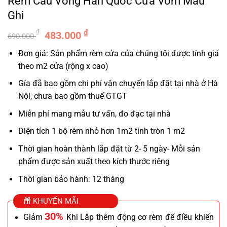
Rèm Cầu Vồng Hàn Quốc Cửa Vòm Màu
Ghi
Giá
Giá
₫
₫
483.000
690.000
gốc
hiện
Đơn giá: Sản phẩm rèm cửa của chúng tôi được tính giá
là:
tại
theo m2 cửa (rộng x cao)
690.000 ₫.
là:
483.000 ₫.
Gía đã bao gồm chi phí vận chuyển lắp đặt tại nhà ở Hà
Nội, chưa bao gồm thuế GTGT
Miễn phí mang mẫu tư vấn, đo đạc tại nhà
Diện tích 1 bộ rèm nhỏ hơn 1m2 tính tròn 1 m2
Thời gian hoàn thành lắp đặt từ 2- 5 ngày- Mỗi sản
phẩm được sản xuất theo kích thước riêng
Thời gian bảo hành: 12 tháng
KHUYẾN MÃI
30%
Giảm
Khi Lắp thêm động cơ rèm để điều khiển