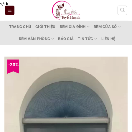
Bỏ
</di
qua
nội
dung
TRANG CHỦ
GIỚI THIỆU
RÈM GIA ĐÌNH
RÈM CỬA SỔ
RÈM VĂN PHÒNG
BÁO GIÁ
TIN TỨC
LIÊN HỆ
-30%