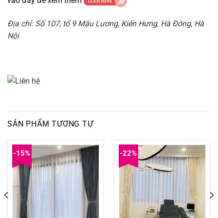
vào đây để xem thêm
Địa chỉ: Số 107, tổ 9 Mậu Lương, Kiến Hưng, Hà Đông, Hà
Nội
SẢN PHẨM TƯƠNG TỰ
-15%
-22%