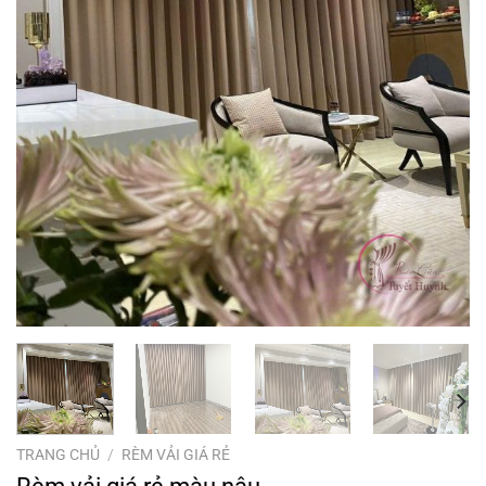
TRANG CHỦ
/
RÈM VẢI GIÁ RẺ