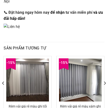
Nội
📞
Đặt hàng ngay hôm nay
để nhận
tư vấn miễn phí
và ưu
đãi hấp dẫn!
SẢN PHẨM TƯƠNG TỰ
-15%
-15%
Rèm vải giá rẻ màu ghi tối
Rèm vải giá rẻ màu xám ghi