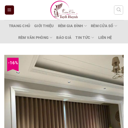
Bỏ
qua
nội
dung
TRANG CHỦ
GIỚI THIỆU
RÈM GIA ĐÌNH
RÈM CỬA SỔ
RÈM VĂN PHÒNG
BÁO GIÁ
TIN TỨC
LIÊN HỆ
-16%