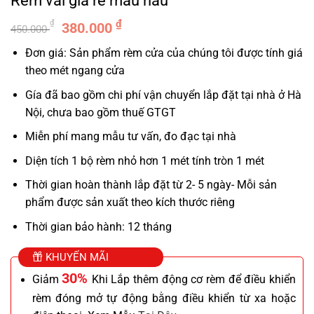
Rèm vải giá rẻ màu nâu
Giá
Giá
₫
₫
380.000
450.000
gốc
hiện
Đơn giá: Sản phẩm rèm cửa của chúng tôi được tính giá
là:
tại
theo mét ngang cửa
450.000 ₫.
là:
380.000 ₫.
Gía đã bao gồm chi phí vận chuyển lắp đặt tại nhà ở Hà
Nội, chưa bao gồm thuế GTGT
Miễn phí mang mẫu tư vấn, đo đạc tại nhà
Diện tích 1 bộ rèm nhỏ hơn 1 mét tính tròn 1 mét
Thời gian hoàn thành lắp đặt từ 2- 5 ngày- Mỗi sản
phẩm được sản xuất theo kích thước riêng
Thời gian bảo hành: 12 tháng
KHUYẾN MÃI
30%
Giảm
Khi Lắp thêm động cơ rèm để điều khiển
rèm đóng mở tự động bằng điều khiển từ xa hoặc