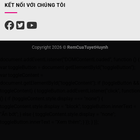
KẾT NỐI VỚI CHÚNG TÔI
Copyright 2026 ©
RemCuaTuyetHuynh
document.addEventListener("DOMContentLoaded", function () {
var toggleButton = document.getElementById("toggleButton");
var toggleContent =
document.getElementById("toggleContent"); if (toggleButton &&
toggleContent) { toggleButton.addEventListener("click", function
() { if (toggleContent.style.display === "none") {
toggleContent.style.display = "block"; toggleButton.innerText =
"Ẩn bớt"; } else { toggleContent.style.display = "none";
toggleButton.innerText = "Xem thêm"; } }); } });