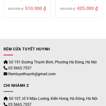
Giá
Giá
Giá
Giá
510.000
₫
425.000
₫
600.000
₫
500.000
₫
n
gốc
hiện
gốc
hiện
là:
tại
là:
tại
600.000 ₫.
là:
500.000 ₫.
là:
.000 ₫.
510.000 ₫.
425.0
RÈM CỬA TUYẾT HUYNH
Số 191 Đường Thanh Bình, Phường Hà Đông, Hà Nội
03.5665.7557
Remtuyethuynh@gmail.com
CHI NHÁNH 2
Số 107, tổ 9 Mậu Lương, Kiến Hưng, Hà Đông, Hà Nội
03.5665.7557