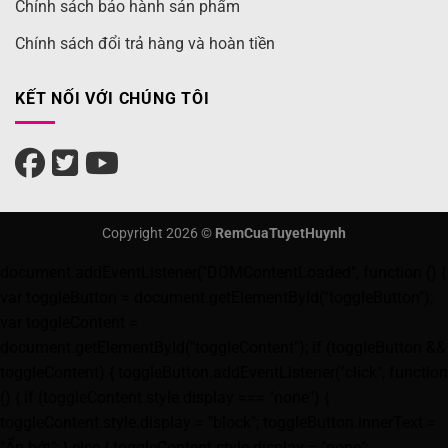
Chính sách bảo hành sản phẩm
Chính sách đổi trả hàng và hoàn tiền
KẾT NỐI VỚI CHÚNG TÔI
Copyright 2026 ©
RemCuaTuyetHuynh
document.addEventListener("DOMContentLoaded", function () {
var toggleButton = document.getElementById("toggleButton");
var toggleContent =
document.getElementById("toggleContent"); if (toggleButton &&
toggleContent) { toggleButton.addEventListener("click", function
() { if (toggleContent.style.display === "none") {
toggleContent.style.display = "block"; toggleButton.innerText =
"Ẩn bớt"; } else { toggleContent.style.display = "none";