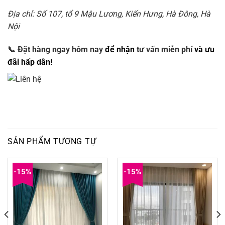
Địa chỉ: Số 107, tổ 9 Mậu Lương, Kiến Hưng, Hà Đông, Hà
Nội
📞
Đặt hàng ngay hôm nay
để nhận
tư vấn miễn phí
và ưu
đãi hấp dẫn!
SẢN PHẨM TƯƠNG TỰ
-15%
-15%