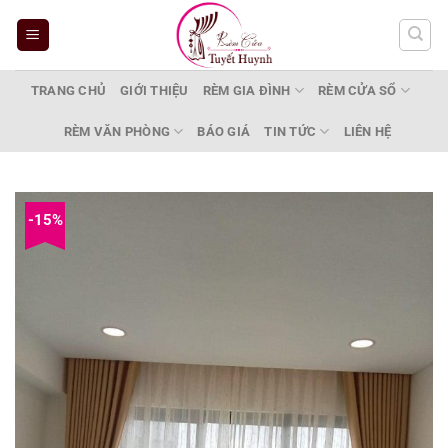
Bỏ
qua
nội
dung
TRANG CHỦ
GIỚI THIỆU
RÈM GIA ĐÌNH
RÈM CỬA SỔ
RÈM VĂN PHÒNG
BÁO GIÁ
TIN TỨC
LIÊN HỆ
-15%