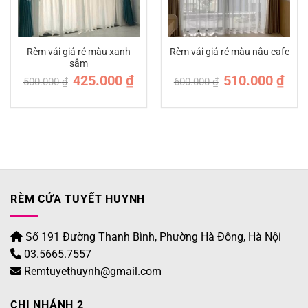
Rèm vải giá rẻ màu xanh
Rèm vải giá rẻ màu nâu cafe
sẫm
Giá
Giá
Giá
Giá
425.000
₫
510.000
₫
500.000
₫
600.000
₫
n
gốc
hiện
gốc
hiện
là:
tại
là:
tại
500.000 ₫.
là:
600.000 ₫.
là:
.000 ₫.
425.000 ₫.
510.0
RÈM CỬA TUYẾT HUYNH
Số 191 Đường Thanh Bình, Phường Hà Đông, Hà Nội
03.5665.7557
Remtuyethuynh@gmail.com
CHI NHÁNH 2