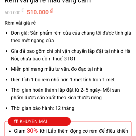
Rèm vải giá rẻ màu vàng cam
Giá
Giá
₫
₫
510.000
600.000
gốc
hiện
Rèm vải giá rẻ
là:
tại
600.000 ₫.
là:
Đơn giá: Sản phẩm rèm cửa của chúng tôi được tính giá
510.000 ₫.
theo mét ngang cửa
Gía đã bao gồm chi phí vận chuyển lắp đặt tại nhà ở Hà
Nội, chưa bao gồm thuế GTGT
Miễn phí mang mẫu tư vấn, đo đạc tại nhà
Diện tích 1 bộ rèm nhỏ hơn 1 mét tính tròn 1 mét
Thời gian hoàn thành lắp đặt từ 2- 5 ngày- Mỗi sản
phẩm được sản xuất theo kích thước riêng
Thời gian bảo hành: 12 tháng
KHUYẾN MÃI
30%
Giảm
Khi Lắp thêm động cơ rèm để điều khiển