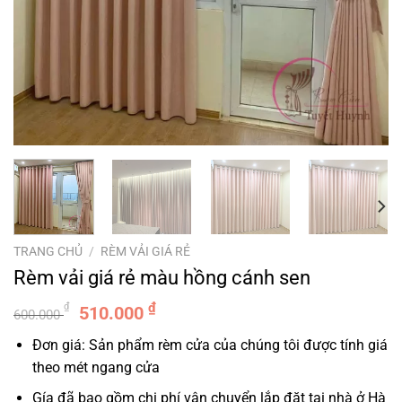
TRANG CHỦ
/
RÈM VẢI GIÁ RẺ
Rèm vải giá rẻ màu hồng cánh sen
Giá
Giá
₫
₫
510.000
600.000
gốc
hiện
Đơn giá: Sản phẩm rèm cửa của chúng tôi được tính giá
là:
tại
theo mét ngang cửa
600.000 ₫.
là:
510.000 ₫.
Gía đã bao gồm chi phí vận chuyển lắp đặt tại nhà ở Hà