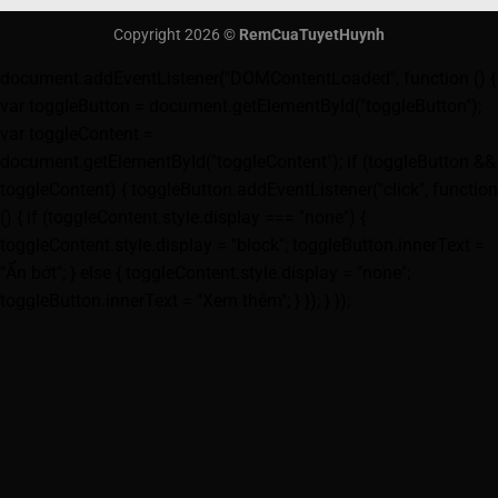
Copyright 2026 ©
RemCuaTuyetHuynh
document.addEventListener("DOMContentLoaded", function () {
var toggleButton = document.getElementById("toggleButton");
var toggleContent =
document.getElementById("toggleContent"); if (toggleButton &&
toggleContent) { toggleButton.addEventListener("click", function
() { if (toggleContent.style.display === "none") {
toggleContent.style.display = "block"; toggleButton.innerText =
"Ẩn bớt"; } else { toggleContent.style.display = "none";
toggleButton.innerText = "Xem thêm"; } }); } });