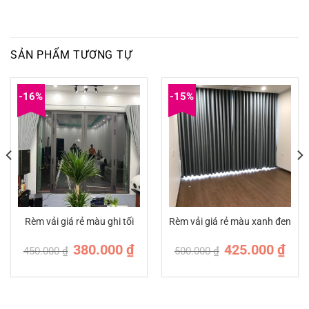
SẢN PHẨM TƯƠNG TỰ
-16%
-15%
Rèm vải giá rẻ màu ghi tối
Rèm vải giá rẻ màu xanh đen
Giá
Giá
Giá
Giá
380.000
₫
425.000
₫
450.000
₫
500.000
₫
n
gốc
hiện
gốc
hiện
là:
tại
là:
tại
450.000 ₫.
là:
500.000 ₫.
là:
.000 ₫.
380.000 ₫.
425.0