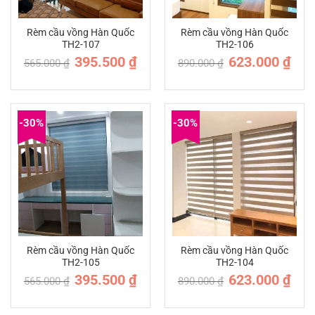
Rèm cầu vồng Hàn Quốc
Rèm cầu vồng Hàn Quốc
TH2-107
TH2-106
Giá
Giá
Giá
Giá
395.500
₫
623.000
₫
565.000
₫
890.000
₫
gốc
hiện
gốc
hiện
là:
tại
là:
tại
565.000 ₫.
là:
890.000 ₫.
là:
395.500 ₫.
623.0
-30%
-30%
Rèm cầu vồng Hàn Quốc
Rèm cầu vồng Hàn Quốc
TH2-105
TH2-104
Giá
Giá
Giá
Giá
395.500
₫
623.000
₫
565.000
₫
890.000
₫
gốc
hiện
gốc
hiện
là:
tại
là:
tại
565.000 ₫.
là:
890.000 ₫.
là:
395.500 ₫.
623.0