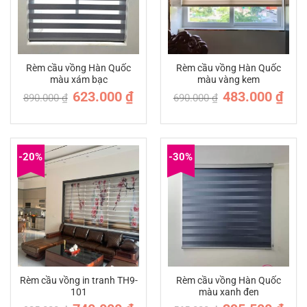
Rèm cầu vồng Hàn Quốc
Rèm cầu vồng Hàn Quốc
màu xám bạc
màu vàng kem
Giá
Giá
Giá
Giá
623.000
₫
483.000
₫
890.000
₫
690.000
₫
gốc
hiện
gốc
hiện
là:
tại
là:
tại
890.000 ₫.
là:
690.000 ₫.
là:
623.000 ₫.
483.0
-20%
-30%
Rèm cầu vồng in tranh TH9-
Rèm cầu vồng Hàn Quốc
101
màu xanh đen
Giá
Giá
Giá
Giá