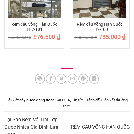
Rèm cầu vồng Hàn Quốc
Rèm cầu vồng Hàn Quốc
TH2-101
TH2-100
Giá
Giá
Giá
Giá
976.500
₫
735.000
₫
1.395.000
₫
1.050.000
₫
gốc
hiện
gốc
hiện
là:
tại
là:
tại
1.395.000 ₫.
là:
1.050.000 ₫.
là:
976.500 ₫.
735.
Bài viết này được đăng trong
BÁO GIÁ
,
Tin tức
. Đánh dấu
liên kết thường
trực
.
Tại Sao Rèm Vải Hai Lớp
Được Nhiều Gia Đình Lựa
RÈM CẦU VỒNG HÀN QUỐC