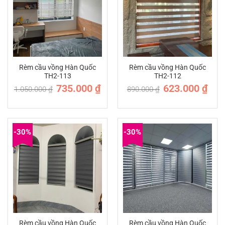
Rèm cầu vồng Hàn Quốc
Rèm cầu vồng Hàn Quốc
TH2-113
TH2-112
Giá
Giá
Giá
Giá
735.000
₫
623.000
₫
1.050.000
₫
890.000
₫
gốc
hiện
gốc
hiện
là:
tại
là:
tại
1.050.000 ₫.
là:
890.000 ₫.
là:
735.000 ₫.
623.0
-30%
-30%
Rèm cầu vồng Hàn Quốc
Rèm cầu vồng Hàn Quốc