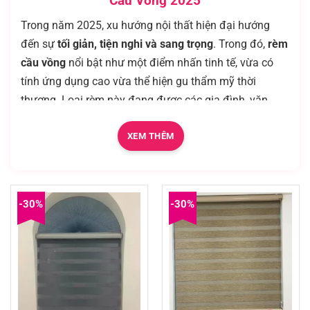
Cầu Vồng 2025
Trong năm 2025, xu hướng nội thất hiện đại hướng
đến sự
tối giản, tiện nghi và sang trọng
. Trong đó,
rèm
cầu vồng
nổi bật như một điểm nhấn tinh tế, vừa có
tính ứng dụng cao vừa thể hiện gu thẩm mỹ thời
thượng. Loại rèm này đang được các gia đình, văn
phòng, căn hộ cao cấp lựa chọn để hoàn thiện không
gian sống hiện đại và thông minh.
XEM THÊM
1. Rèm Cầu Vồng – Phong Cách Hiện Đại Dẫn Đầu Xu
Hướng 2025
-30%
-30%
Không chỉ là vật che nắng, chắn sáng, rèm cầu vồng
còn là
một yếu tố trang trí đẳng cấp
. Với thiết kế hai
lớp vải đan xen – gồm lớp cản sáng và lớp xuyên sáng
– rèm cho phép điều chỉnh ánh sáng dễ dàng, tạo nên
bầu không khí hài hòa, thoáng đãng mà vẫn đảm bảo
sự riêng tư.