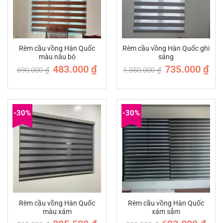
Rèm cầu vồng Hàn Quốc
Rèm cầu vồng Hàn Quốc ghi
màu nâu bò
sáng
Giá
Giá
Giá
Giá
483.000
₫
735.000
₫
690.000
₫
1.050.000
₫
gốc
hiện
gốc
hiện
là:
tại
là:
tại
690.000 ₫.
là:
1.050.000 ₫.
là:
483.000 ₫.
735.
-30%
-30%
Rèm cầu vồng Hàn Quốc cao cấp
Rèm cầu vồng Hàn Quốc
Rèm cầu vồng Hàn Quốc
màu xám
xám sẫm
Giá
Giá
Giá
Giá