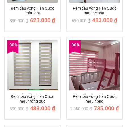
Rèm cầu vồng Hàn Quốc
Rèm cầu vồng Hàn Quốc
màu ghi
màu be nhạt
Giá
Giá
Giá
Giá
623.000
₫
483.000
₫
890.000
₫
690.000
₫
gốc
hiện
gốc
hiện
là:
tại
là:
tại
890.000 ₫.
là:
690.000 ₫.
là:
623.000 ₫.
483.0
-30%
-30%
Rèm cầu vồng Hàn Quốc
Rèm cầu vồng Hàn Quốc
màu trắng đục
màu hồng
Giá
Giá
Giá
Giá
483.000
₫
735.000
₫
690.000
₫
1.050.000
₫
gốc
hiện
gốc
hiện
là:
tại
là:
tại
690.000 ₫.
là:
1.050.000 ₫.
là:
483.000 ₫.
735.