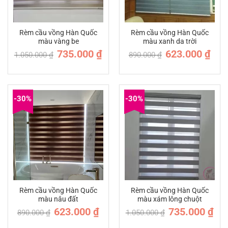
Rèm cầu vồng Hàn Quốc
Rèm cầu vồng Hàn Quốc
màu vàng be
màu xanh da trời
Giá
Giá
Giá
Giá
735.000
₫
623.000
₫
1.050.000
₫
890.000
₫
gốc
hiện
gốc
hiện
là:
tại
là:
tại
1.050.000 ₫.
là:
890.000 ₫.
là:
735.000 ₫.
623.0
-30%
-30%
Rèm cầu vồng Hàn Quốc
Rèm cầu vồng Hàn Quốc
màu nâu đất
màu xám lông chuột
Giá
Giá
Giá
Giá
623.000
₫
735.000
₫
890.000
₫
1.050.000
₫
gốc
hiện
gốc
hiện
là:
tại
là:
tại