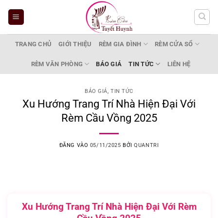
Bỏ
qua
nội
dung
TRANG CHỦ
GIỚI THIỆU
RÈM GIA ĐÌNH
RÈM CỬA SỔ
RÈM VĂN PHÒNG
BÁO GIÁ
TIN TỨC
LIÊN HỆ
BÁO GIÁ
,
TIN TỨC
Xu Hướng Trang Trí Nhà Hiện Đại Với
Rèm Cầu Vồng 2025
ĐĂNG VÀO
05/11/2025
BỞI
QUANTRI
Xu Hướng Trang Trí Nhà Hiện Đại Với Rèm