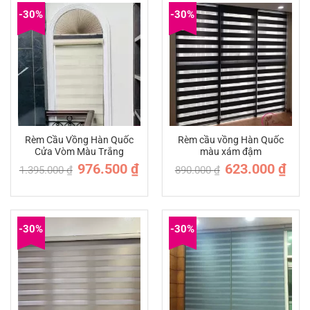
-30%
-30%
Rèm Cầu Vồng Hàn Quốc
Rèm cầu vồng Hàn Quốc
Cửa Vòm Màu Trắng
màu xám đậm
Giá
Giá
Giá
Giá
976.500
₫
623.000
₫
1.395.000
₫
890.000
₫
gốc
hiện
gốc
hiện
là:
tại
là:
tại
1.395.000 ₫.
là:
890.000 ₫.
là:
976.500 ₫.
623.0
-30%
-30%